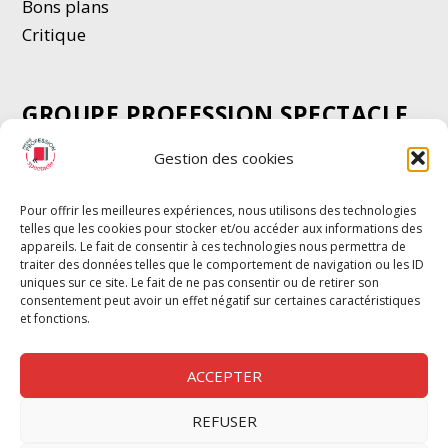
Bons plans
Critique
GROUPE PROFESSION SPECTACLE
Chèque Intermittents
Gestion des cookies
Henotes
Chèque Compta
Pour offrir les meilleures expériences, nous utilisons des technologies
telles que les cookies pour stocker et/ou accéder aux informations des
Chèque Emploi Spectacle
appareils. Le fait de consentir à ces technologies nous permettra de
G-Pods
traiter des données telles que le comportement de navigation ou les ID
uniques sur ce site. Le fait de ne pas consentir ou de retirer son
Profession Audio-visuel
Suivre
Suivre
consentement peut avoir un effet négatif sur certaines caractéristiques
Le Cahier Pro
et fonctions.
ACCEPTER
REFUSER