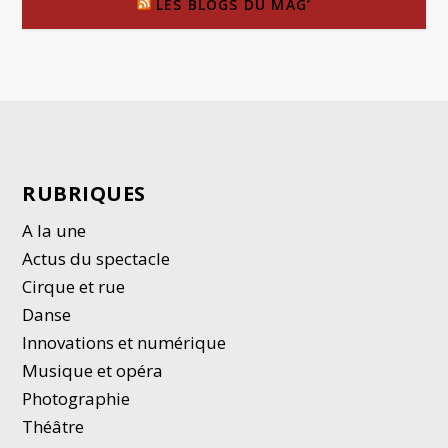
LES BLOGS DU MAG’
RUBRIQUES
A la une
Actus du spectacle
Cirque et rue
Danse
Innovations et numérique
Musique et opéra
Photographie
Thé
â
tre