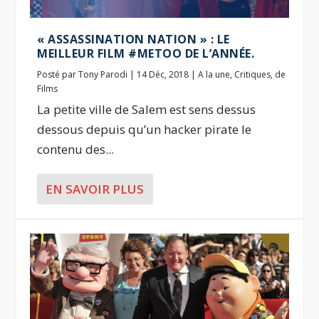
« ASSASSINATION NATION » : LE
MEILLEUR FILM #METOO DE L’ANNÉE.
Posté par
Tony Parodi
|
14 Déc, 2018
|
A la une
,
Critiques
,
de
Films
La petite ville de Salem est sens dessus
dessous depuis qu’un hacker pirate le
contenu des...
EN SAVOIR PLUS