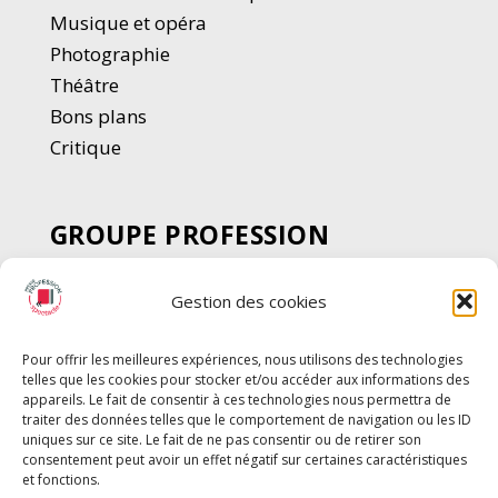
Musique et opéra
Photographie
Thé
â
tre
Bons plans
Critique
GROUPE PROFESSION
SPECTACLE
Gestion des cookies
Chèque Intermittents
Henotes
Pour offrir les meilleures expériences, nous utilisons des technologies
Chèque Compta
telles que les cookies pour stocker et/ou accéder aux informations des
appareils. Le fait de consentir à ces technologies nous permettra de
Chèque Emploi Spectacle
traiter des données telles que le comportement de navigation ou les ID
G-Pods
uniques sur ce site. Le fait de ne pas consentir ou de retirer son
consentement peut avoir un effet négatif sur certaines caractéristiques
Profession Audio-visuel
Suivre
Suivre
et fonctions.
Le Cahier Pro