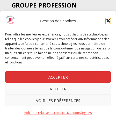
GROUPE PROFESSION
SPECTACLE
Gestion des cookies
Chèque Intermittents
Henotes
Pour offrir les meilleures expériences, nous utilisons des technologies
Chèque Compta
telles que les cookies pour stocker et/ou accéder aux informations des
Chèque Emploi Spectacle
appareils. Le fait de consentir à ces technologies nous permettra de
traiter des données telles que le comportement de navigation ou les ID
G-Pods
uniques sur ce site. Le fait de ne pas consentir ou de retirer son
consentement peut avoir un effet négatif sur certaines caractéristiques
Profession Audio-visuel
Suivre
Suivre
et fonctions.
Le Cahier Pro
ACCEPTER
REFUSER
Nous contacter
VOIR LES PRÉFÉRENCES
Politique de confidentilité
Politique relative aux cookies
Mentions légales