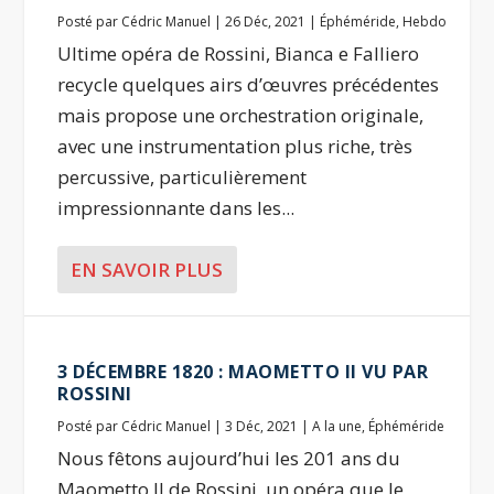
Posté par
Cédric Manuel
|
26 Déc, 2021
|
Éphéméride
,
Hebdo
Ultime opéra de Rossini, Bianca e Falliero
recycle quelques airs d’œuvres précédentes
mais propose une orchestration originale,
avec une instrumentation plus riche, très
percussive, particulièrement
impressionnante dans les...
EN SAVOIR PLUS
3 DÉCEMBRE 1820 : MAOMETTO II VU PAR
ROSSINI
Posté par
Cédric Manuel
|
3 Déc, 2021
|
A la une
,
Éphéméride
Nous fêtons aujourd’hui les 201 ans du
Maometto II de Rossini, un opéra que le