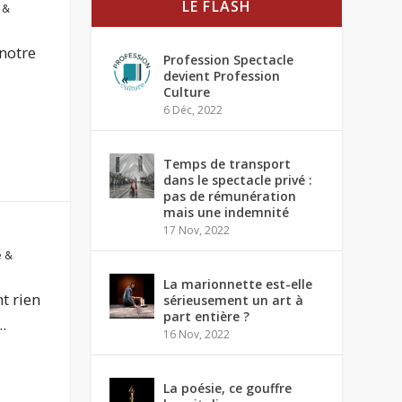
LE FLASH
 &
 notre
Profession Spectacle
devient Profession
Culture
6 Déc, 2022
Temps de transport
dans le spectacle privé :
pas de rémunération
mais une indemnité
17 Nov, 2022
e &
La marionnette est-elle
t rien
sérieusement un art à
part entière ?
.
16 Nov, 2022
La poésie, ce gouffre