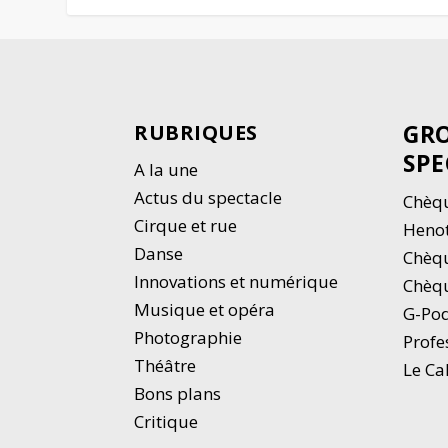
GRO
RUBRIQUES
SPE
A la une
Actus du spectacle
Chèqu
Cirque et rue
Heno
Danse
Chèq
Innovations et numérique
Chèqu
Musique et opéra
G-Po
Photographie
Profe
Thé
â
tre
Le Ca
Bons plans
Critique