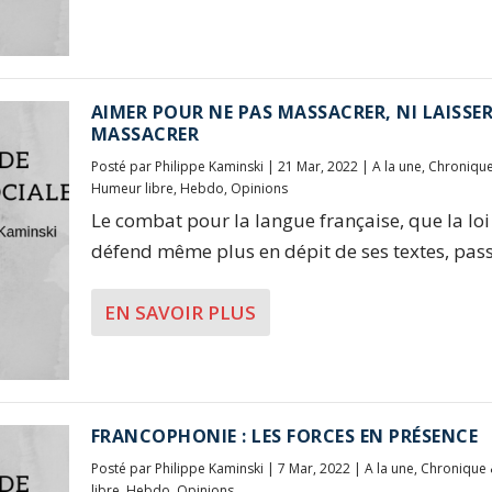
AIMER POUR NE PAS MASSACRER, NI LAISSE
MASSACRER
Posté par
Philippe Kaminski
|
21 Mar, 2022
|
A la une
,
Chroniqu
Humeur libre
,
Hebdo
,
Opinions
Le combat pour la langue française, que la loi
défend même plus en dépit de ses textes, passe
EN SAVOIR PLUS
FRANCOPHONIE : LES FORCES EN PRÉSENCE
Posté par
Philippe Kaminski
|
7 Mar, 2022
|
A la une
,
Chronique
libre
,
Hebdo
,
Opinions