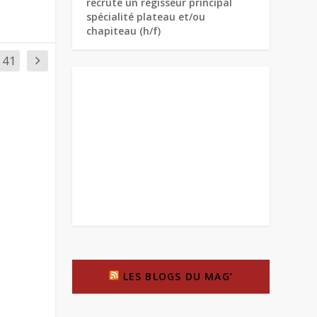
recrute un régisseur principal
spécialité plateau et/ou
chapiteau (h/f)
41
LES BLOGS DU MAG’