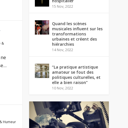
hospitalier
15 Nov, 2022
Quand les scènes
musicales influent sur les
R
transformations
urbaines et créent des
e &
hiérarchies
14 Nov, 2022
 ne
...
“La pratique artistique
amateur se fout des
politiques culturelles, et
elle a bien raison”
10 Nov, 2022
 & Humeur