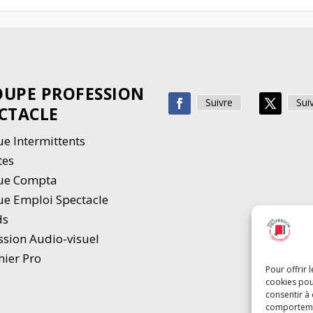
UPE PROFESSION
Suivre
Sui
CTACLE
e Intermittents
tes
ue Compta
e Emploi Spectacle
ds
ssion Audio-visuel
hier Pro
Pour offrir 
cookies pou
consentir à
comportement