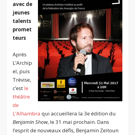
avec de
jeunes
talents
promet
teurs
Après
L’Archip
el, puis
Trévise,
c’est
le
théâtre
de
L’Alhambra
qui accueillera la 3
e
édition du
Benjamin Show
, le 31 mai prochain. Dans
l’esprit de nouveaux défis, Benjamin Zeitoun