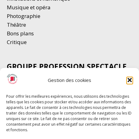
Musique et opéra
Photographie
Thé
â
tre
Bons plans
Critique
GROUPE PROFESSION SPECTACLE
Chèque Intermittents
Gestion des cookies
Henotes
Chèque Compta
Pour offrir les meilleures expériences, nous utilisons des technologies
telles que les cookies pour stocker et/ou accéder aux informations des
Chèque Emploi Spectacle
appareils. Le fait de consentir à ces technologies nous permettra de
G-Pods
traiter des données telles que le comportement de navigation ou les ID
uniques sur ce site. Le fait de ne pas consentir ou de retirer son
Profession Audio-visuel
Suivre
Suivre
consentement peut avoir un effet négatif sur certaines caractéristiques
Le Cahier Pro
et fonctions.