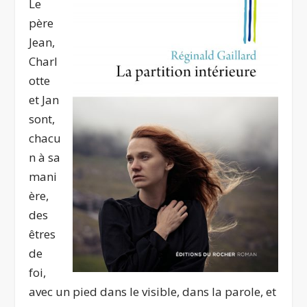
Le
père
Jean,
Charl
otte
et Jan
sont,
chacu
n à sa
mani
ère,
des
êtres
de
foi,
avec un pied dans le visible, dans la parole, et