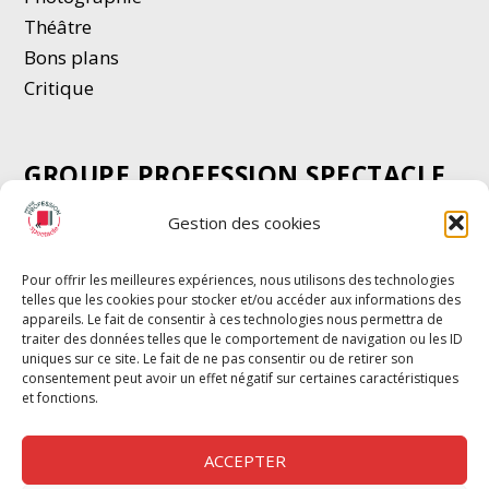
Thé
â
tre
Bons plans
Critique
GROUPE PROFESSION SPECTACLE
Chèque Intermittents
Gestion des cookies
Henotes
Chèque Compta
Pour offrir les meilleures expériences, nous utilisons des technologies
telles que les cookies pour stocker et/ou accéder aux informations des
Chèque Emploi Spectacle
appareils. Le fait de consentir à ces technologies nous permettra de
G-Pods
traiter des données telles que le comportement de navigation ou les ID
uniques sur ce site. Le fait de ne pas consentir ou de retirer son
Profession Audio-visuel
Suivre
Suivre
consentement peut avoir un effet négatif sur certaines caractéristiques
Le Cahier Pro
et fonctions.
ACCEPTER