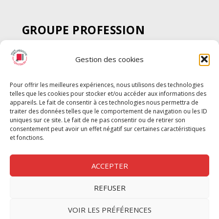
GROUPE PROFESSION
SPECTACLE
Gestion des cookies
Chèque Intermittents
Henotes
Pour offrir les meilleures expériences, nous utilisons des technologies
Chèque Compta
telles que les cookies pour stocker et/ou accéder aux informations des
Chèque Emploi Spectacle
appareils. Le fait de consentir à ces technologies nous permettra de
traiter des données telles que le comportement de navigation ou les ID
G-Pods
uniques sur ce site. Le fait de ne pas consentir ou de retirer son
consentement peut avoir un effet négatif sur certaines caractéristiques
Profession Audio-visuel
Suivre
Suivre
et fonctions.
Le Cahier Pro
ACCEPTER
REFUSER
Nous contacter
VOIR LES PRÉFÉRENCES