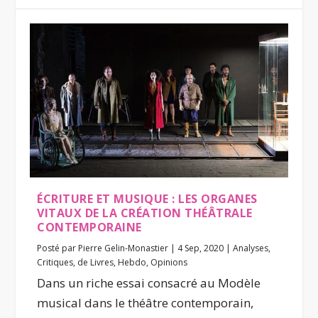
ÉCRITURE ET MUSIQUE : LES ORGANES
VITAUX DE LA CRÉATION THÉÂTRALE
CONTEMPORAINE
Posté par
Pierre Gelin-Monastier
|
4 Sep, 2020
|
Analyses
,
Critiques
,
de Livres
,
Hebdo
,
Opinions
Dans un riche essai consacré au Modèle
musical dans le théâtre contemporain,