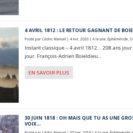
4 AVRIL 1812 : LE RETOUR GAGNANT DE BOI
Posté par
Cédric Manuel
|
4 Avr, 2020
|
A la une
,
Éphéméride
,
O
Instant classique – 4 avril 1812… 208 ans jour
jour. François-Adrien Boieldieu...
EN SAVOIR PLUS
30 JUIN 1818 : OH MAIS QUE TU AS UNE GRO
VOIX…
Posté par
Cédric Manuel
|
30 Juin, 2019
|
A la une
,
Éphéméride
,