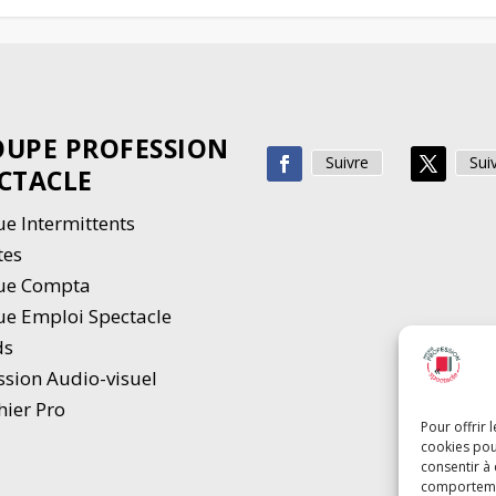
UPE PROFESSION
Suivre
Sui
CTACLE
e Intermittents
tes
ue Compta
e Emploi Spectacle
ds
ssion Audio-visuel
hier Pro
Pour offrir 
cookies pou
consentir à
comportement