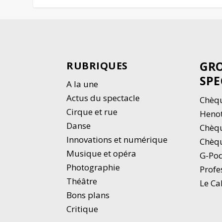
GRO
RUBRIQUES
SPE
A la une
Actus du spectacle
Chèqu
Cirque et rue
Heno
Danse
Chèq
Innovations et numérique
Chèqu
Musique et opéra
G-Po
Photographie
Profe
Thé
â
tre
Le Ca
Bons plans
Critique