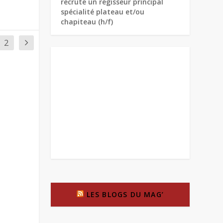
recrute un régisseur principal
spécialité plateau et/ou
chapiteau (h/f)
2
LES BLOGS DU MAG’