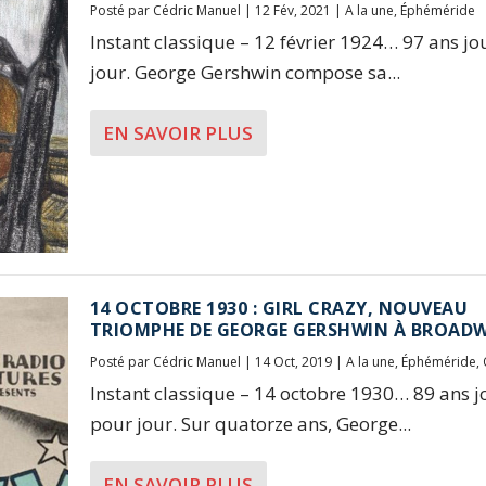
Posté par
Cédric Manuel
|
12 Fév, 2021
|
A la une
,
Éphéméride
Instant classique – 12 février 1924… 97 ans jo
jour. George Gershwin compose sa...
EN SAVOIR PLUS
14 OCTOBRE 1930 : GIRL CRAZY, NOUVEAU
TRIOMPHE DE GEORGE GERSHWIN À BROAD
Posté par
Cédric Manuel
|
14 Oct, 2019
|
A la une
,
Éphéméride
,
Instant classique – 14 octobre 1930… 89 ans j
pour jour. Sur quatorze ans, George...
EN SAVOIR PLUS