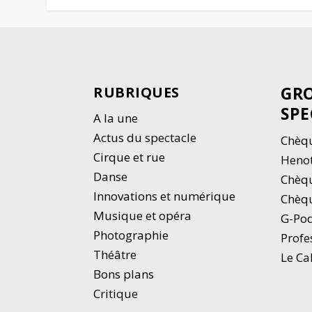
GRO
RUBRIQUES
SPE
A la une
Actus du spectacle
Chèqu
Cirque et rue
Heno
Danse
Chèq
Innovations et numérique
Chèqu
Musique et opéra
G-Po
Photographie
Profe
Thé
â
tre
Le Ca
Bons plans
Critique