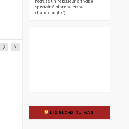
recrute un régisseur principal
spécialité plateau et/ou
chapiteau (h/f)
3
LES BLOGS DU MAG’