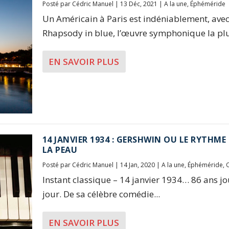
Posté par
Cédric Manuel
|
13 Déc, 2021
|
A la une
,
Éphéméride
Un Américain à Paris est indéniablement, avec
Rhapsody in blue, l’œuvre symphonique la plus
EN SAVOIR PLUS
14 JANVIER 1934 : GERSHWIN OU LE RYTHME
LA PEAU
Posté par
Cédric Manuel
|
14 Jan, 2020
|
A la une
,
Éphéméride
,
Instant classique – 14 janvier 1934… 86 ans j
jour. De sa célèbre comédie...
EN SAVOIR PLUS