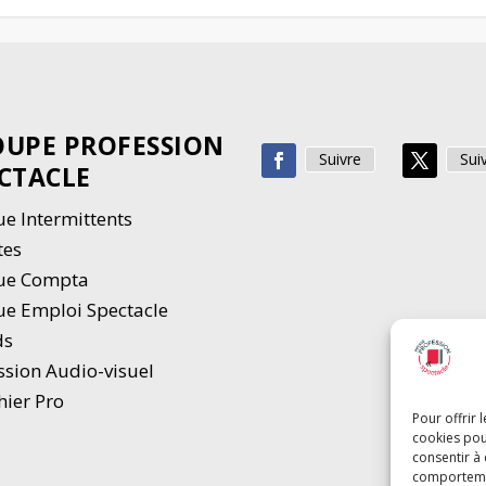
UPE PROFESSION
Suivre
Sui
CTACLE
e Intermittents
tes
ue Compta
e Emploi Spectacle
ds
ssion Audio-visuel
hier Pro
Pour offrir 
cookies pou
consentir à
comportement