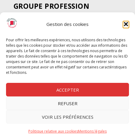
GROUPE PROFESSION
SPECTACLE
Gestion des cookies
Chèque Intermittents
Henotes
Pour offrir les meilleures expériences, nous utilisons des technologies
Chèque Compta
telles que les cookies pour stocker et/ou accéder aux informations des
Chèque Emploi Spectacle
appareils. Le fait de consentir à ces technologies nous permettra de
traiter des données telles que le comportement de navigation ou les ID
G-Pods
uniques sur ce site. Le fait de ne pas consentir ou de retirer son
consentement peut avoir un effet négatif sur certaines caractéristiques
Profession Audio-visuel
Suivre
Suivre
et fonctions.
Le Cahier Pro
ACCEPTER
REFUSER
Nous contacter
VOIR LES PRÉFÉRENCES
Politique de confidentilité
Politique relative aux cookies
Mentions légales