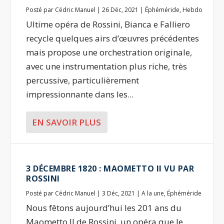
Posté par
Cédric Manuel
|
26 Déc, 2021
|
Éphéméride
,
Hebdo
Ultime opéra de Rossini, Bianca e Falliero
recycle quelques airs d’œuvres précédentes
mais propose une orchestration originale,
avec une instrumentation plus riche, très
percussive, particulièrement
impressionnante dans les...
EN SAVOIR PLUS
3 DÉCEMBRE 1820 : MAOMETTO II VU PAR
ROSSINI
Posté par
Cédric Manuel
|
3 Déc, 2021
|
A la une
,
Éphéméride
Nous fêtons aujourd’hui les 201 ans du
Maometto II de Rossini, un opéra que le