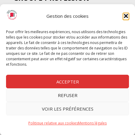
SPECTACLE
Gestion des cookies
Chèque Intermittents
Henotes
Pour offrir les meilleures expériences, nous utilisons des technologies
Chèque Compta
telles que les cookies pour stocker et/ou accéder aux informations des
Chèque Emploi Spectacle
appareils. Le fait de consentir à ces technologies nous permettra de
traiter des données telles que le comportement de navigation ou les ID
G-Pods
uniques sur ce site. Le fait de ne pas consentir ou de retirer son
consentement peut avoir un effet négatif sur certaines caractéristiques
Profession Audio-visuel
Suivre
Suivre
et fonctions.
Le Cahier Pro
ACCEPTER
REFUSER
Nous contacter
VOIR LES PRÉFÉRENCES
Politique de confidentilité
Politique relative aux cookies
Mentions légales