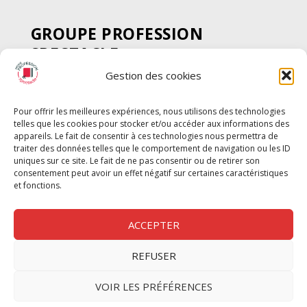
GROUPE PROFESSION
SPECTACLE
Gestion des cookies
Chèque Intermittents
Henotes
Pour offrir les meilleures expériences, nous utilisons des technologies
Chèque Compta
telles que les cookies pour stocker et/ou accéder aux informations des
Chèque Emploi Spectacle
appareils. Le fait de consentir à ces technologies nous permettra de
traiter des données telles que le comportement de navigation ou les ID
G-Pods
uniques sur ce site. Le fait de ne pas consentir ou de retirer son
consentement peut avoir un effet négatif sur certaines caractéristiques
Profession Audio-visuel
Suivre
Suivre
et fonctions.
Le Cahier Pro
ACCEPTER
REFUSER
Nous contacter
VOIR LES PRÉFÉRENCES
Politique de confidentilité