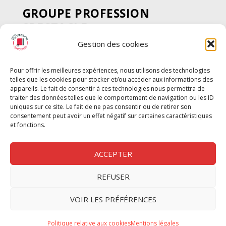
GROUPE PROFESSION
SPECTACLE
Gestion des cookies
Chèque Intermittents
Henotes
Pour offrir les meilleures expériences, nous utilisons des technologies
Chèque Compta
telles que les cookies pour stocker et/ou accéder aux informations des
Chèque Emploi Spectacle
appareils. Le fait de consentir à ces technologies nous permettra de
traiter des données telles que le comportement de navigation ou les ID
G-Pods
uniques sur ce site. Le fait de ne pas consentir ou de retirer son
consentement peut avoir un effet négatif sur certaines caractéristiques
Profession Audio-visuel
Suivre
Suivre
et fonctions.
Le Cahier Pro
ACCEPTER
REFUSER
Nous contacter
VOIR LES PRÉFÉRENCES
Politique de confidentilité
Politique relative aux cookies
Mentions légales