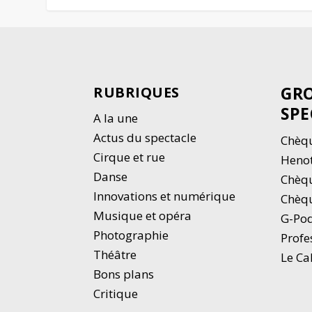
GRO
RUBRIQUES
SPE
A la une
Actus du spectacle
Chèqu
Cirque et rue
Heno
Danse
Chèq
Innovations et numérique
Chèqu
Musique et opéra
G-Po
Photographie
Profe
Thé
â
tre
Le Ca
Bons plans
Critique