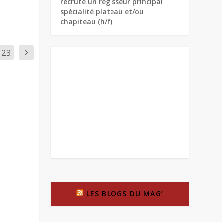
recrute un régisseur principal
spécialité plateau et/ou
chapiteau (h/f)
23
LES BLOGS DU MAG’