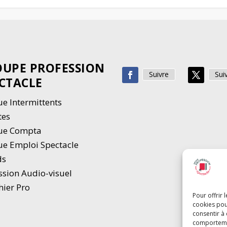
UPE PROFESSION
Suivre
Sui
CTACLE
e Intermittents
tes
ue Compta
e Emploi Spectacle
ds
ssion Audio-visuel
hier Pro
Pour offrir 
cookies pou
consentir à
comportement