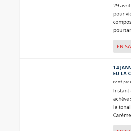
29 avri
pour vi
composi
pourtant
EN S
14 JAN
EU LA 
Posté par
Instant
achève 
la tona
Carême, 