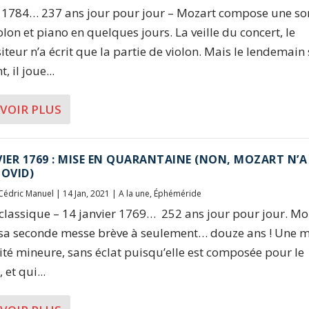
l 1784… 237 ans jour pour jour – Mozart compose une so
olon et piano en quelques jours. La veille du concert, le
teur n’a écrit que la partie de violon. Mais le lendemain 
, il joue...
AVOIR PLUS
VIER 1769 : MISE EN QUARANTAINE (NON, MOZART N’A
COVID)
Cédric Manuel
|
14 Jan, 2021
|
A la une
,
Éphéméride
 classique – 14 janvier 1769… 252 ans jour pour jour. Mo
sa seconde messe brève à seulement… douze ans ! Une m
lité mineure, sans éclat puisqu’elle est composée pour le
et qui...