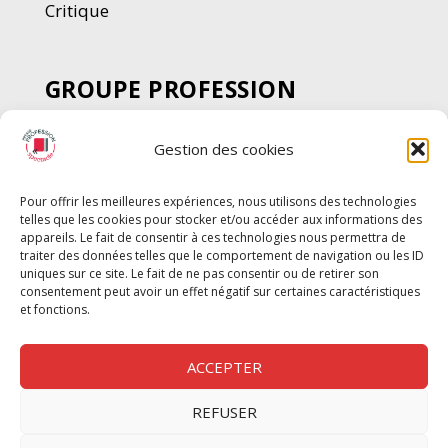
Critique
GROUPE PROFESSION
SPECTACLE
Gestion des cookies
Chèque Intermittents
Henotes
Pour offrir les meilleures expériences, nous utilisons des technologies
Chèque Compta
telles que les cookies pour stocker et/ou accéder aux informations des
Chèque Emploi Spectacle
appareils. Le fait de consentir à ces technologies nous permettra de
traiter des données telles que le comportement de navigation ou les ID
G-Pods
uniques sur ce site. Le fait de ne pas consentir ou de retirer son
consentement peut avoir un effet négatif sur certaines caractéristiques
Profession Audio-visuel
Suivre
Suivre
et fonctions.
Le Cahier Pro
ACCEPTER
REFUSER