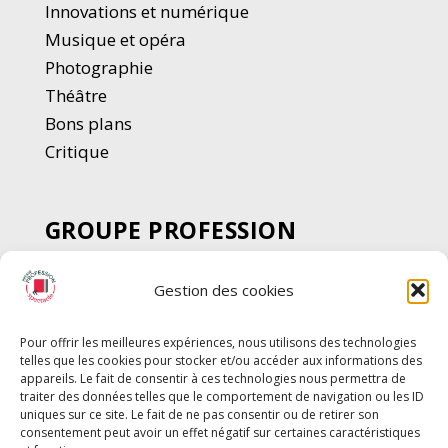
Innovations et numérique
Musique et opéra
Photographie
Thé
â
tre
Bons plans
Critique
GROUPE PROFESSION
SPECTACLE
Gestion des cookies
Chèque Intermittents
Henotes
Pour offrir les meilleures expériences, nous utilisons des technologies
Chèque Compta
telles que les cookies pour stocker et/ou accéder aux informations des
appareils. Le fait de consentir à ces technologies nous permettra de
Chèque Emploi Spectacle
traiter des données telles que le comportement de navigation ou les ID
G-Pods
uniques sur ce site. Le fait de ne pas consentir ou de retirer son
consentement peut avoir un effet négatif sur certaines caractéristiques
Profession Audio-visuel
Suivre
Suivre