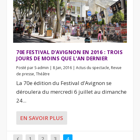
70E FESTIVAL D’AVIGNON EN 2016 : TROIS
JOURS DE MOINS QUE L’AN DERNIER
Posté par
S-admin
|
8 Jan, 2016
|
Actus du spectacle
,
Revue
de presse
,
Théâtre
La 70e édition du Festival d’Avignon se
déroulera du mercredi 6 juillet au dimanche
24...
EN SAVOIR PLUS
1
2
3
4