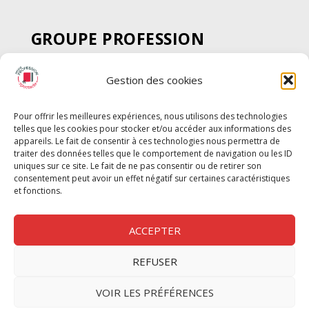
GROUPE PROFESSION
SPECTACLE
Gestion des cookies
Chèque Intermittents
Henotes
Pour offrir les meilleures expériences, nous utilisons des technologies
Chèque Compta
telles que les cookies pour stocker et/ou accéder aux informations des
Chèque Emploi Spectacle
appareils. Le fait de consentir à ces technologies nous permettra de
traiter des données telles que le comportement de navigation ou les ID
G-Pods
uniques sur ce site. Le fait de ne pas consentir ou de retirer son
consentement peut avoir un effet négatif sur certaines caractéristiques
Profession Audio-visuel
Suivre
Suivre
et fonctions.
Le Cahier Pro
ACCEPTER
REFUSER
Nous contacter
VOIR LES PRÉFÉRENCES
Politique de confidentilité