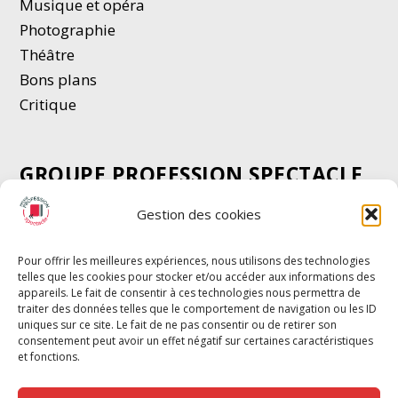
Musique et opéra
Photographie
Thé
â
tre
Bons plans
Critique
GROUPE PROFESSION SPECTACLE
Chèque Intermittents
Gestion des cookies
Henotes
Chèque Compta
Pour offrir les meilleures expériences, nous utilisons des technologies
telles que les cookies pour stocker et/ou accéder aux informations des
Chèque Emploi Spectacle
appareils. Le fait de consentir à ces technologies nous permettra de
G-Pods
traiter des données telles que le comportement de navigation ou les ID
uniques sur ce site. Le fait de ne pas consentir ou de retirer son
Profession Audio-visuel
Suivre
Suivre
consentement peut avoir un effet négatif sur certaines caractéristiques
Le Cahier Pro
et fonctions.