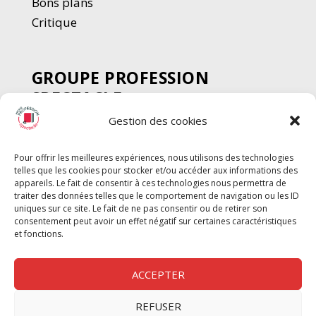
Bons plans
Critique
GROUPE PROFESSION
SPECTACLE
Gestion des cookies
Chèque Intermittents
Henotes
Pour offrir les meilleures expériences, nous utilisons des technologies
Chèque Compta
telles que les cookies pour stocker et/ou accéder aux informations des
Chèque Emploi Spectacle
appareils. Le fait de consentir à ces technologies nous permettra de
traiter des données telles que le comportement de navigation ou les ID
G-Pods
uniques sur ce site. Le fait de ne pas consentir ou de retirer son
consentement peut avoir un effet négatif sur certaines caractéristiques
Profession Audio-visuel
Suivre
Suivre
et fonctions.
Le Cahier Pro
ACCEPTER
REFUSER