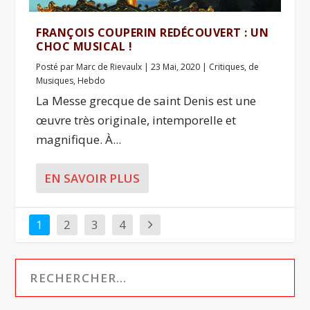
FRANÇOIS COUPERIN REDÉCOUVERT : UN
CHOC MUSICAL !
Posté par
Marc de Rievaulx
|
23 Mai, 2020
|
Critiques
,
de
Musiques
,
Hebdo
La Messe grecque de saint Denis est une
œuvre très originale, intemporelle et
magnifique. À...
EN SAVOIR PLUS
1
2
3
4