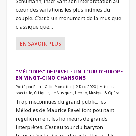
Schumann, inscrivant son interprétation au
cœur des variations les plus intimes du
couple. C’est à un monument de la musique
classique que...
EN SAVOIR PLUS
“MÉLODIES” DE RAVEL : UN TOUR D’EUROPE
EN VINGT-CINQ CHANSONS
Posté par
Pierre Gelin-Monastier
|
2 Déc, 2020
|
Actus du
spectacle
,
Critiques
,
de Musiques
,
Hebdo
,
Musique & Opéra
Trop méconnues du grand public, les
Mélodies de Maurice Ravel font pourtant
régulièrement les honneurs de grands
interprètes. C’est au tour du baryton
français Victor Sicard de s’y frotter, et il le