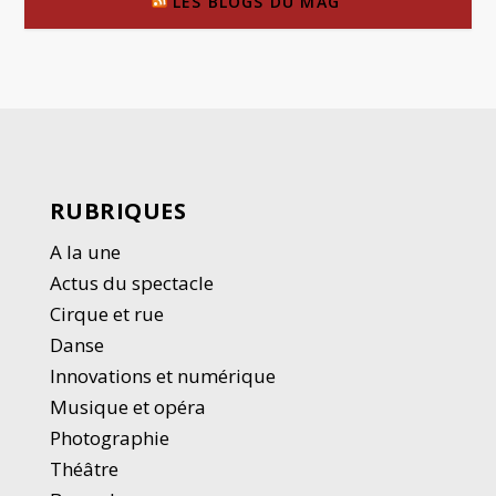
LES BLOGS DU MAG’
RUBRIQUES
A la une
Actus du spectacle
Cirque et rue
Danse
Innovations et numérique
Musique et opéra
Photographie
Thé
â
tre