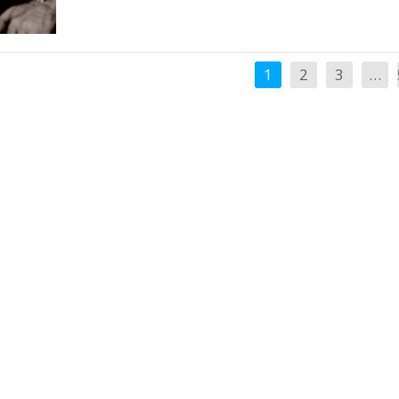
1
2
3
…