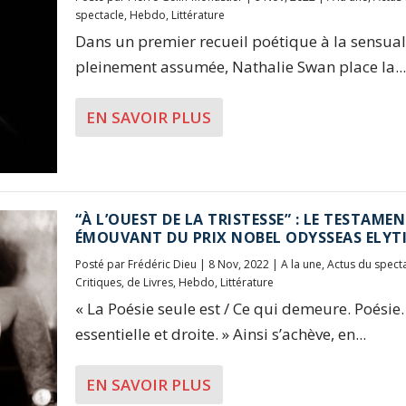
spectacle
,
Hebdo
,
Littérature
Dans un premier recueil poétique à la sensual
pleinement assumée, Nathalie Swan place la...
EN SAVOIR PLUS
“À L’OUEST DE LA TRISTESSE” : LE TESTAME
ÉMOUVANT DU PRIX NOBEL ODYSSEAS ELYT
Posté par
Frédéric Dieu
|
8 Nov, 2022
|
A la une
,
Actus du spect
Critiques
,
de Livres
,
Hebdo
,
Littérature
« La Poésie seule est / Ce qui demeure. Poésie.
essentielle et droite. » Ainsi s’achève, en...
EN SAVOIR PLUS