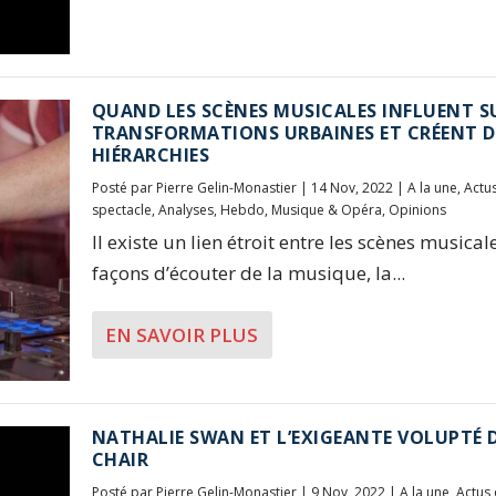
QUAND LES SCÈNES MUSICALES INFLUENT S
TRANSFORMATIONS URBAINES ET CRÉENT D
HIÉRARCHIES
Posté par
Pierre Gelin-Monastier
|
14 Nov, 2022
|
A la une
,
Actu
spectacle
,
Analyses
,
Hebdo
,
Musique & Opéra
,
Opinions
Il existe un lien étroit entre les scènes musical
façons d’écouter de la musique, la...
EN SAVOIR PLUS
NATHALIE SWAN ET L’EXIGEANTE VOLUPTÉ D
CHAIR
Posté par
Pierre Gelin-Monastier
|
9 Nov, 2022
|
A la une
,
Actus