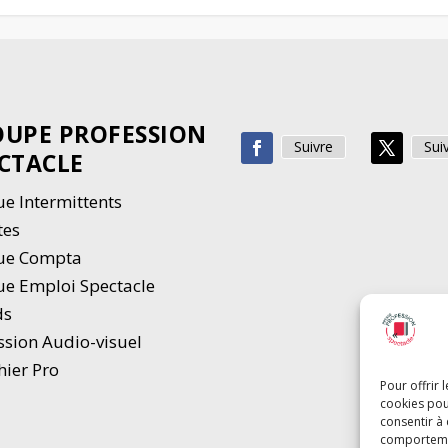
UPE PROFESSION
Suivre
Sui
CTACLE
e Intermittents
tes
ue Compta
e Emploi Spectacle
ds
ssion Audio-visuel
hier Pro
Pour offrir 
cookies pou
consentir à
comportement