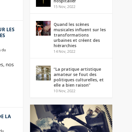
hospitalier
15 Nov, 2022
Quand les scènes
UR LES
musicales influent sur les
transformations
ES
urbaines et créent des
hiérarchies
s du
14 Nov, 2022
es, nos
“La pratique artistique
amateur se fout des
politiques culturelles, et
elle a bien raison”
10 Nov, 2022
E LA
 du