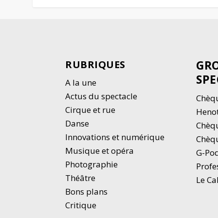
GRO
RUBRIQUES
SPE
A la une
Actus du spectacle
Chèqu
Cirque et rue
Heno
Danse
Chèq
Innovations et numérique
Chèqu
Musique et opéra
G-Po
Photographie
Profe
Thé
â
tre
Le Ca
Bons plans
Critique