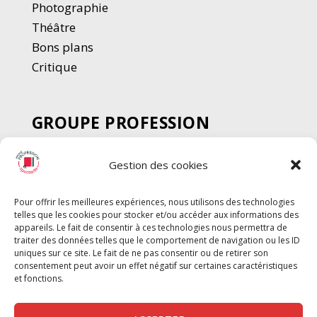
Photographie
Thé
â
tre
Bons plans
Critique
GROUPE PROFESSION
SPECTACLE
Gestion des cookies
Chèque Intermittents
Henotes
Pour offrir les meilleures expériences, nous utilisons des technologies
Chèque Compta
telles que les cookies pour stocker et/ou accéder aux informations des
Chèque Emploi Spectacle
appareils. Le fait de consentir à ces technologies nous permettra de
traiter des données telles que le comportement de navigation ou les ID
G-Pods
uniques sur ce site. Le fait de ne pas consentir ou de retirer son
consentement peut avoir un effet négatif sur certaines caractéristiques
Profession Audio-visuel
Suivre
Suivre
et fonctions.
Le Cahier Pro