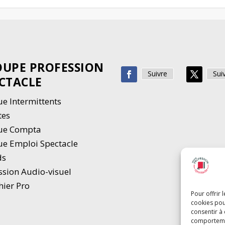
UPE PROFESSION
Suivre
Sui
CTACLE
e Intermittents
tes
ue Compta
e Emploi Spectacle
ds
ssion Audio-visuel
hier Pro
Pour offrir 
cookies pou
consentir à
comportement