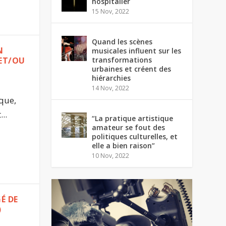
hospitalier
15 Nov, 2022
Quand les scènes
N
musicales influent sur les
transformations
 ET/OU
urbaines et créent des
hiérarchies
14 Nov, 2022
rque,
..
“La pratique artistique
amateur se fout des
politiques culturelles, et
elle a bien raison”
10 Nov, 2022
É DE
)