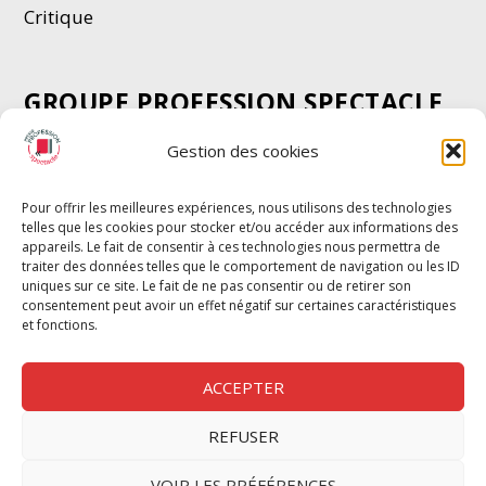
Critique
GROUPE PROFESSION SPECTACLE
Chèque Intermittents
Gestion des cookies
Henotes
Chèque Compta
Pour offrir les meilleures expériences, nous utilisons des technologies
telles que les cookies pour stocker et/ou accéder aux informations des
Chèque Emploi Spectacle
appareils. Le fait de consentir à ces technologies nous permettra de
G-Pods
traiter des données telles que le comportement de navigation ou les ID
uniques sur ce site. Le fait de ne pas consentir ou de retirer son
Profession Audio-visuel
Suivre
Suivre
consentement peut avoir un effet négatif sur certaines caractéristiques
Le Cahier Pro
et fonctions.
ACCEPTER
REFUSER
Nous contacter
VOIR LES PRÉFÉRENCES