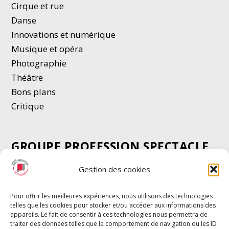
Cirque et rue
Danse
Innovations et numérique
Musique et opéra
Photographie
Thé
â
tre
Bons plans
Critique
GROUPE PROFESSION SPECTACLE
Chèque Intermittents
Gestion des cookies
Henotes
Chèque Compta
Pour offrir les meilleures expériences, nous utilisons des technologies
telles que les cookies pour stocker et/ou accéder aux informations des
Chèque Emploi Spectacle
appareils. Le fait de consentir à ces technologies nous permettra de
G-Pods
traiter des données telles que le comportement de navigation ou les ID