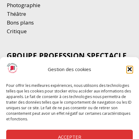
Photographie
Thé
â
tre
Bons plans
Critique
GROUPE PROFESSION SPECTACLE
Chèque Intermittents
Gestion des cookies
Henotes
Chèque Compta
Pour offrir les meilleures expériences, nous utilisons des technologies
telles que les cookies pour stocker et/ou accéder aux informations des
Chèque Emploi Spectacle
appareils. Le fait de consentir à ces technologies nous permettra de
G-Pods
traiter des données telles que le comportement de navigation ou les ID
uniques sur ce site. Le fait de ne pas consentir ou de retirer son
Profession Audio-visuel
Suivre
Suivre
consentement peut avoir un effet négatif sur certaines caractéristiques
Le Cahier Pro
et fonctions.
ACCEPTER