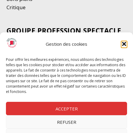
Critique
GROUPE PROFESSION SPECTACLE
Chèque Intermittents
Gestion des cookies
Henotes
Chèque Compta
Pour offrir les meilleures expériences, nous utilisons des technologies
telles que les cookies pour stocker et/ou accéder aux informations des
Chèque Emploi Spectacle
appareils. Le fait de consentir à ces technologies nous permettra de
G-Pods
traiter des données telles que le comportement de navigation ou les ID
uniques sur ce site. Le fait de ne pas consentir ou de retirer son
Profession Audio-visuel
Suivre
Suivre
consentement peut avoir un effet négatif sur certaines caractéristiques
Le Cahier Pro
et fonctions.
ACCEPTER
REFUSER