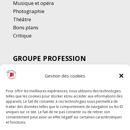
Musique et opéra
Photographie
Thé
â
tre
Bons plans
Critique
GROUPE PROFESSION
SPECTACLE
Gestion des cookies
Chèque Intermittents
Henotes
Pour offrir les meilleures expériences, nous utilisons des technologies
Chèque Compta
telles que les cookies pour stocker et/ou accéder aux informations des
Chèque Emploi Spectacle
appareils. Le fait de consentir à ces technologies nous permettra de
traiter des données telles que le comportement de navigation ou les ID
G-Pods
uniques sur ce site. Le fait de ne pas consentir ou de retirer son
consentement peut avoir un effet négatif sur certaines caractéristiques
Profession Audio-visuel
Suivre
Suivre
et fonctions.
Le Cahier Pro