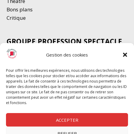
Thé
â
tre
Bons plans
Critique
GROUPE PROFESSION SPECTACLE
Chèque Intermittents
Gestion des cookies
Henotes
Chèque Compta
Pour offrir les meilleures expériences, nous utilisons des technologies
telles que les cookies pour stocker et/ou accéder aux informations des
Chèque Emploi Spectacle
appareils. Le fait de consentir à ces technologies nous permettra de
G-Pods
traiter des données telles que le comportement de navigation ou les ID
uniques sur ce site. Le fait de ne pas consentir ou de retirer son
Profession Audio-visuel
Suivre
Suivre
consentement peut avoir un effet négatif sur certaines caractéristiques
Le Cahier Pro
et fonctions.
ACCEPTER
REFUSER