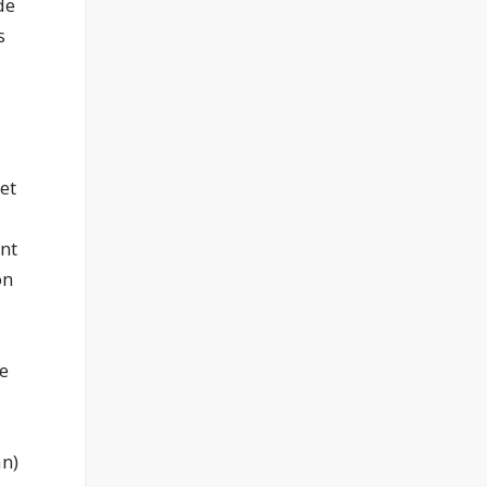
de
s
et
ent
on
ve
an)