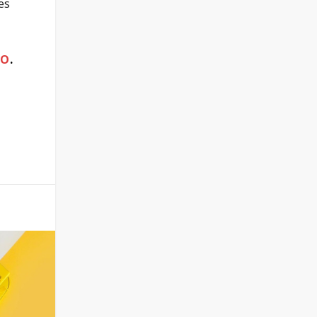
es
CO
.