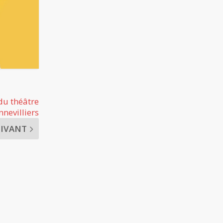
du théâtre
nevilliers
UIVANT