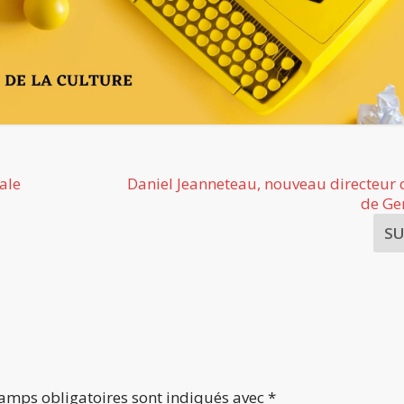
ale
Daniel Jeanneteau, nouveau directeur 
de Gen
S
amps obligatoires sont indiqués avec
*