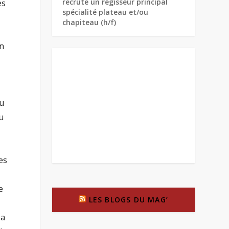
es
recrute un régisseur principal
spécialité plateau et/ou
chapiteau (h/f)
on
au
du
es
e
LES BLOGS DU MAG’
la