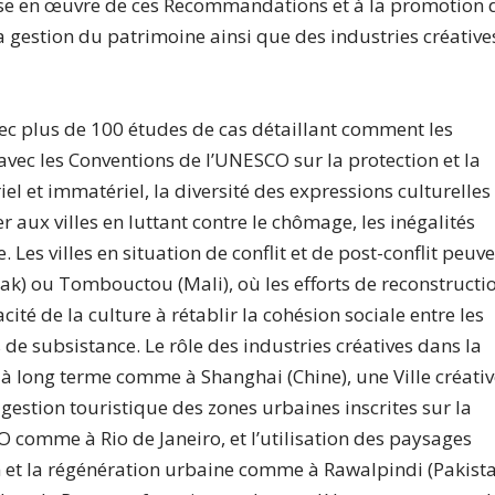
ise en œuvre de ces Recommandations et à la promotion 
a gestion du patrimoine ainsi que des industries créative
vec plus de 100 études de cas détaillant comment les
vec les Conventions de l’UNESCO sur la protection et la
l et immatériel, la diversité des expressions culturelles 
r aux villes en luttant contre le chômage, les inégalités
e. Les villes en situation de conflit et de post-conflit peuv
rak) ou Tombouctou (Mali), où les efforts de reconstructi
ité de la culture à rétablir la cohésion sociale entre les
e subsistance. Le rôle des industries créatives dans la
 long terme comme à Shanghai (Chine), une Ville créati
gestion touristique des zones urbaines inscrites sur la
 comme à Rio de Janeiro, et l’utilisation des paysages
on et la régénération urbaine comme à Rawalpindi (Pakist