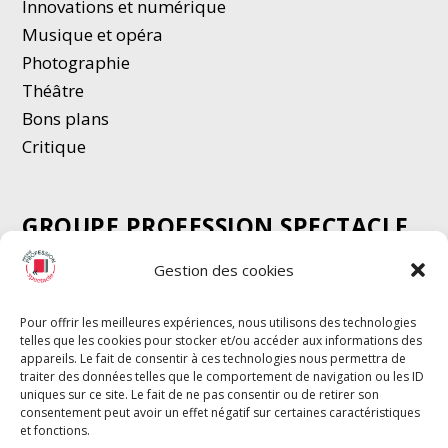
Innovations et numérique
Musique et opéra
Photographie
Thé
â
tre
Bons plans
Critique
GROUPE PROFESSION SPECTACLE
Chèque Intermittents
Gestion des cookies
Henotes
Chèque Compta
Pour offrir les meilleures expériences, nous utilisons des technologies
telles que les cookies pour stocker et/ou accéder aux informations des
Chèque Emploi Spectacle
appareils. Le fait de consentir à ces technologies nous permettra de
G-Pods
traiter des données telles que le comportement de navigation ou les ID
uniques sur ce site. Le fait de ne pas consentir ou de retirer son
Profession Audio-visuel
Suivre
Suivre
consentement peut avoir un effet négatif sur certaines caractéristiques
Le Cahier Pro
et fonctions.