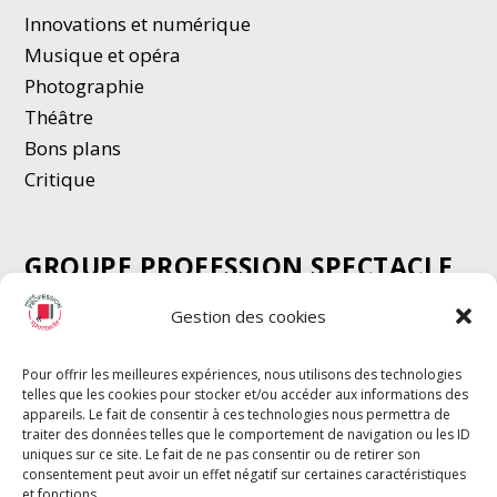
Innovations et numérique
Musique et opéra
Photographie
Thé
â
tre
Bons plans
Critique
GROUPE PROFESSION SPECTACLE
Chèque Intermittents
Gestion des cookies
Henotes
Chèque Compta
Pour offrir les meilleures expériences, nous utilisons des technologies
telles que les cookies pour stocker et/ou accéder aux informations des
Chèque Emploi Spectacle
appareils. Le fait de consentir à ces technologies nous permettra de
G-Pods
traiter des données telles que le comportement de navigation ou les ID
uniques sur ce site. Le fait de ne pas consentir ou de retirer son
Profession Audio-visuel
Suivre
Suivre
consentement peut avoir un effet négatif sur certaines caractéristiques
Le Cahier Pro
et fonctions.