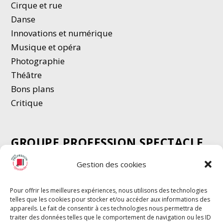
Cirque et rue
Danse
Innovations et numérique
Musique et opéra
Photographie
Thé
â
tre
Bons plans
Critique
GROUPE PROFESSION SPECTACLE
Chèque Intermittents
Gestion des cookies
Henotes
Chèque Compta
Pour offrir les meilleures expériences, nous utilisons des technologies
telles que les cookies pour stocker et/ou accéder aux informations des
Chèque Emploi Spectacle
appareils. Le fait de consentir à ces technologies nous permettra de
G-Pods
traiter des données telles que le comportement de navigation ou les ID