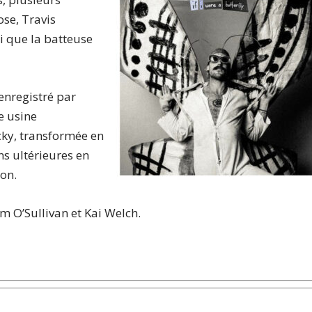
ose, Travis
i que la batteuse
enregistré par
e usine
cky, transformée en
ns ultérieures en
ton.
im O’Sullivan et Kai Welch.