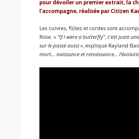
pour dévoiler un premier extrait, la c
l’accompagne, réalisée par Citizen K
Les cuivres, flûtes et cordes sont accom
Rose. «
‘‘If I were a butterfly’’
,
c’est juste un
sur le passé aussi
», explique Rayland Bax
mort… naissance et renaissance… l’évolution