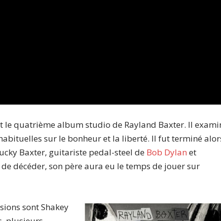
t le quatrième album studio de Rayland Baxter. Il exami
habituelles sur le bonheur et la liberté. Il fut terminé alor
Bucky Baxter, guitariste pedal-steel de
Bob Dylan
et
de décéder, son père aura eu le temps de jouer sur
ssions sont Shakey
, plusieurs