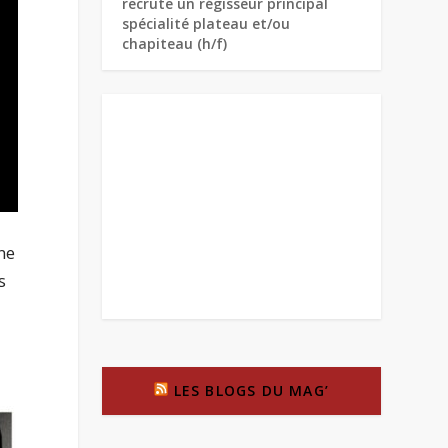
recrute un régisseur principal
spécialité plateau et/ou
chapiteau (h/f)
ne
s
LES BLOGS DU MAG’