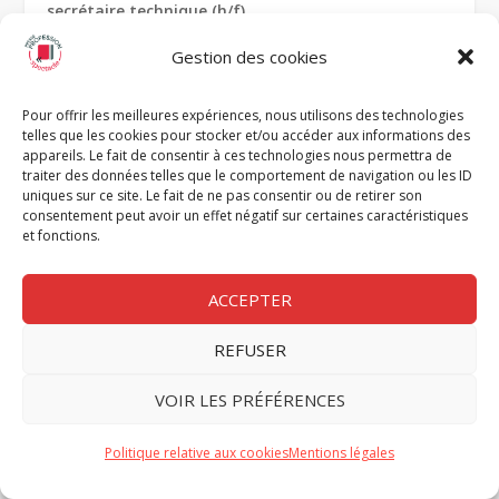
secrétaire technique (h/f)
Gestion des cookies
Le Théâtre Gérard Philipe recrute un responsable
de l’accueil (h/f)
Pour offrir les meilleures expériences, nous utilisons des technologies
telles que les cookies pour stocker et/ou accéder aux informations des
appareils. Le fait de consentir à ces technologies nous permettra de
Circa, Pôle National Cirque recrute un régisseur
traiter des données telles que le comportement de navigation ou les ID
principal spécialité plateau et/ou chapiteau (h/f)
uniques sur ce site. Le fait de ne pas consentir ou de retirer son
consentement peut avoir un effet négatif sur certaines caractéristiques
et fonctions.
ACCEPTER
REFUSER
VOIR LES PRÉFÉRENCES
Politique relative aux cookies
Mentions légales