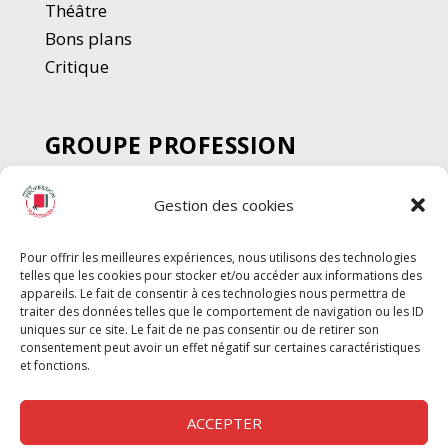
Thé
â
tre
Bons plans
Critique
GROUPE PROFESSION
SPECTACLE
Gestion des cookies
Chèque Intermittents
Henotes
Pour offrir les meilleures expériences, nous utilisons des technologies
Chèque Compta
telles que les cookies pour stocker et/ou accéder aux informations des
Chèque Emploi Spectacle
appareils. Le fait de consentir à ces technologies nous permettra de
traiter des données telles que le comportement de navigation ou les ID
G-Pods
uniques sur ce site. Le fait de ne pas consentir ou de retirer son
consentement peut avoir un effet négatif sur certaines caractéristiques
Profession Audio-visuel
Suivre
Suivre
et fonctions.
Le Cahier Pro
ACCEPTER