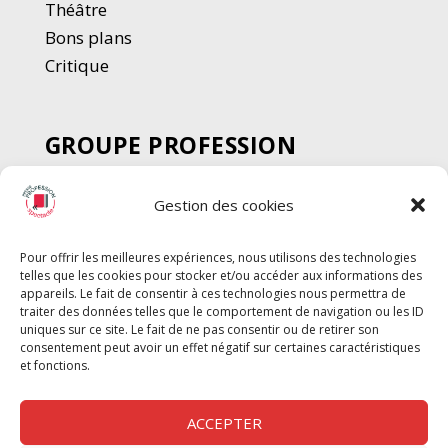
Thé
â
tre
Bons plans
Critique
GROUPE PROFESSION
SPECTACLE
Gestion des cookies
Chèque Intermittents
Henotes
Pour offrir les meilleures expériences, nous utilisons des technologies
Chèque Compta
telles que les cookies pour stocker et/ou accéder aux informations des
Chèque Emploi Spectacle
appareils. Le fait de consentir à ces technologies nous permettra de
traiter des données telles que le comportement de navigation ou les ID
G-Pods
uniques sur ce site. Le fait de ne pas consentir ou de retirer son
consentement peut avoir un effet négatif sur certaines caractéristiques
Profession Audio-visuel
Suivre
Suivre
et fonctions.
Le Cahier Pro
ACCEPTER