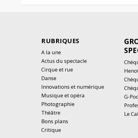
GRO
RUBRIQUES
SPE
A la une
Actus du spectacle
Chèqu
Cirque et rue
Heno
Danse
Chèq
Innovations et numérique
Chèqu
Musique et opéra
G-Po
Photographie
Profe
Thé
â
tre
Le Ca
Bons plans
Critique