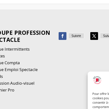
UPE PROFESSION
Suivre
Sui
CTACLE
e Intermittents
tes
ue Compta
e Emploi Spectacle
ds
ssion Audio-visuel
hier Pro
Pour offrir 
cookies pou
consentir à
comportement