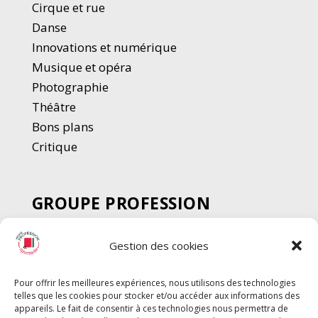
Cirque et rue
Danse
Innovations et numérique
Musique et opéra
Photographie
Thé
â
tre
Bons plans
Critique
GROUPE PROFESSION
SPECTACLE
Gestion des cookies
Chèque Intermittents
Henotes
Pour offrir les meilleures expériences, nous utilisons des technologies
Chèque Compta
telles que les cookies pour stocker et/ou accéder aux informations des
Chèque Emploi Spectacle
appareils. Le fait de consentir à ces technologies nous permettra de