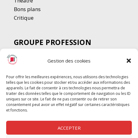
Thé
â
tre
Bons plans
Critique
GROUPE PROFESSION
SPECTACLE
Gestion des cookies
Chèque Intermittents
Henotes
Pour offrir les meilleures expériences, nous utilisons des technologies
Chèque Compta
telles que les cookies pour stocker et/ou accéder aux informations des
Chèque Emploi Spectacle
appareils. Le fait de consentir à ces technologies nous permettra de
traiter des données telles que le comportement de navigation ou les ID
G-Pods
uniques sur ce site. Le fait de ne pas consentir ou de retirer son
consentement peut avoir un effet négatif sur certaines caractéristiques
Profession Audio-visuel
Suivre
Suivre
et fonctions.
Le Cahier Pro
ACCEPTER