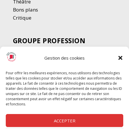
Thé
â
tre
Bons plans
Critique
GROUPE PROFESSION
SPECTACLE
Gestion des cookies
Chèque Intermittents
Henotes
Pour offrir les meilleures expériences, nous utilisons des technologies
Chèque Compta
telles que les cookies pour stocker et/ou accéder aux informations des
Chèque Emploi Spectacle
appareils. Le fait de consentir à ces technologies nous permettra de
traiter des données telles que le comportement de navigation ou les ID
G-Pods
uniques sur ce site. Le fait de ne pas consentir ou de retirer son
consentement peut avoir un effet négatif sur certaines caractéristiques
Profession Audio-visuel
Suivre
Suivre
et fonctions.
Le Cahier Pro
ACCEPTER