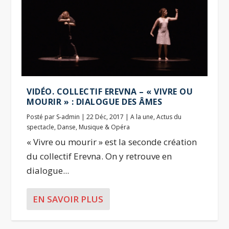
VIDÉO. COLLECTIF EREVNA – « VIVRE OU
MOURIR » : DIALOGUE DES ÂMES
Posté par
S-admin
|
22 Déc, 2017
|
A la une
,
Actus du
spectacle
,
Danse
,
Musique & Opéra
« Vivre ou mourir » est la seconde création
du collectif Erevna. On y retrouve en
dialogue...
EN SAVOIR PLUS