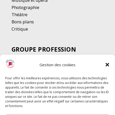
Musique et opéra
Photographie
Thé
â
tre
Bons plans
Critique
GROUPE PROFESSION
SPECTACLE
Gestion des cookies
Chèque Intermittents
Henotes
Pour offrir les meilleures expériences, nous utilisons des technologies
Chèque Compta
telles que les cookies pour stocker et/ou accéder aux informations des
Chèque Emploi Spectacle
appareils. Le fait de consentir à ces technologies nous permettra de
traiter des données telles que le comportement de navigation ou les ID
G-Pods
uniques sur ce site. Le fait de ne pas consentir ou de retirer son
consentement peut avoir un effet négatif sur certaines caractéristiques
Profession Audio-visuel
Suivre
Suivre
et fonctions.
Le Cahier Pro