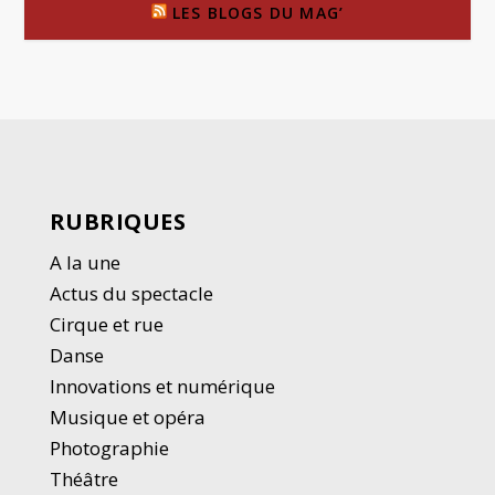
LES BLOGS DU MAG’
RUBRIQUES
A la une
Actus du spectacle
Cirque et rue
Danse
Innovations et numérique
Musique et opéra
Photographie
Thé
â
tre