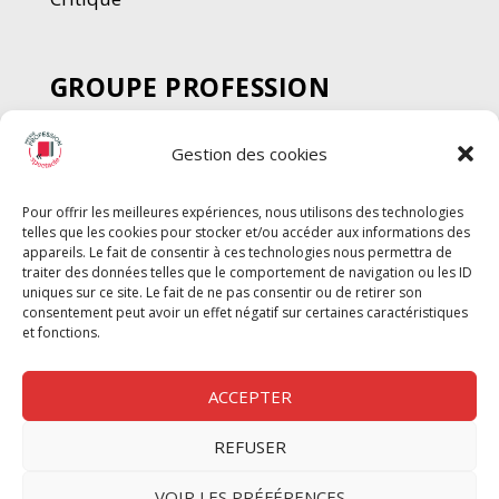
GROUPE PROFESSION
SPECTACLE
Gestion des cookies
Chèque Intermittents
Henotes
Pour offrir les meilleures expériences, nous utilisons des technologies
Chèque Compta
telles que les cookies pour stocker et/ou accéder aux informations des
Chèque Emploi Spectacle
appareils. Le fait de consentir à ces technologies nous permettra de
traiter des données telles que le comportement de navigation ou les ID
G-Pods
uniques sur ce site. Le fait de ne pas consentir ou de retirer son
consentement peut avoir un effet négatif sur certaines caractéristiques
Profession Audio-visuel
Suivre
Suivre
et fonctions.
Le Cahier Pro
ACCEPTER
REFUSER
Nous contacter
VOIR LES PRÉFÉRENCES