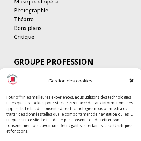
Musique et opéra
Photographie
Thé
â
tre
Bons plans
Critique
GROUPE PROFESSION
SPECTACLE
Gestion des cookies
Chèque Intermittents
Henotes
Pour offrir les meilleures expériences, nous utilisons des technologies
Chèque Compta
telles que les cookies pour stocker et/ou accéder aux informations des
Chèque Emploi Spectacle
appareils. Le fait de consentir à ces technologies nous permettra de
traiter des données telles que le comportement de navigation ou les ID
G-Pods
uniques sur ce site. Le fait de ne pas consentir ou de retirer son
consentement peut avoir un effet négatif sur certaines caractéristiques
Profession Audio-visuel
Suivre
Suivre
et fonctions.
Le Cahier Pro