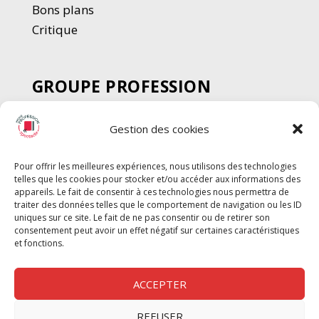
Bons plans
Critique
GROUPE PROFESSION
SPECTACLE
Gestion des cookies
Chèque Intermittents
Henotes
Pour offrir les meilleures expériences, nous utilisons des technologies
Chèque Compta
telles que les cookies pour stocker et/ou accéder aux informations des
Chèque Emploi Spectacle
appareils. Le fait de consentir à ces technologies nous permettra de
traiter des données telles que le comportement de navigation ou les ID
G-Pods
uniques sur ce site. Le fait de ne pas consentir ou de retirer son
consentement peut avoir un effet négatif sur certaines caractéristiques
Profession Audio-visuel
Suivre
Suivre
et fonctions.
Le Cahier Pro
ACCEPTER
REFUSER