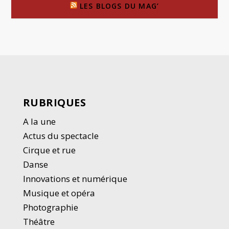
LES BLOGS DU MAG’
RUBRIQUES
A la une
Actus du spectacle
Cirque et rue
Danse
Innovations et numérique
Musique et opéra
Photographie
Thé
â
tre