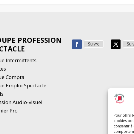
UPE PROFESSION
Suivre
Sui
CTACLE
e Intermittents
tes
ue Compta
e Emploi Spectacle
ds
ssion Audio-visuel
hier Pro
Pour offrir 
cookies pou
consentir à
comportement