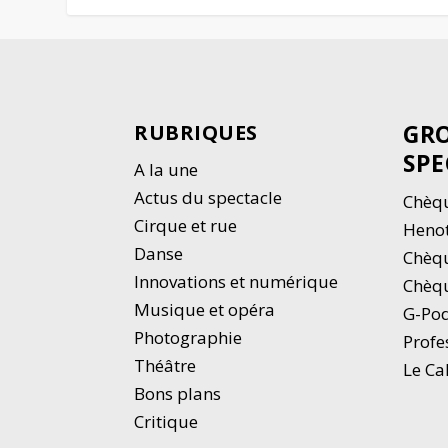
GRO
RUBRIQUES
SPE
A la une
Actus du spectacle
Chèqu
Cirque et rue
Heno
Danse
Chèq
Innovations et numérique
Chèqu
Musique et opéra
G-Po
Photographie
Profe
Thé
â
tre
Le Ca
Bons plans
Critique