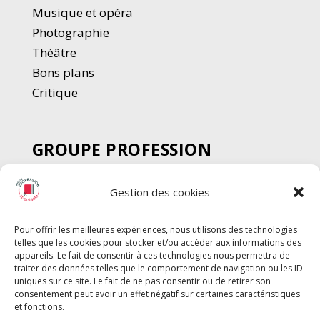
Musique et opéra
Photographie
Thé
â
tre
Bons plans
Critique
GROUPE PROFESSION
SPECTACLE
Gestion des cookies
Chèque Intermittents
Henotes
Pour offrir les meilleures expériences, nous utilisons des technologies
Chèque Compta
telles que les cookies pour stocker et/ou accéder aux informations des
Chèque Emploi Spectacle
appareils. Le fait de consentir à ces technologies nous permettra de
traiter des données telles que le comportement de navigation ou les ID
G-Pods
uniques sur ce site. Le fait de ne pas consentir ou de retirer son
consentement peut avoir un effet négatif sur certaines caractéristiques
Profession Audio-visuel
Suivre
Suivre
et fonctions.
Le Cahier Pro