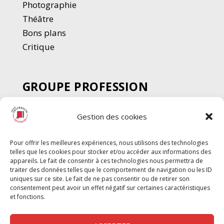
Photographie
Thé
â
tre
Bons plans
Critique
GROUPE PROFESSION
SPECTACLE
Gestion des cookies
Chèque Intermittents
Henotes
Pour offrir les meilleures expériences, nous utilisons des technologies
Chèque Compta
telles que les cookies pour stocker et/ou accéder aux informations des
Chèque Emploi Spectacle
appareils. Le fait de consentir à ces technologies nous permettra de
traiter des données telles que le comportement de navigation ou les ID
G-Pods
uniques sur ce site. Le fait de ne pas consentir ou de retirer son
consentement peut avoir un effet négatif sur certaines caractéristiques
Profession Audio-visuel
Suivre
Suivre
et fonctions.
Le Cahier Pro