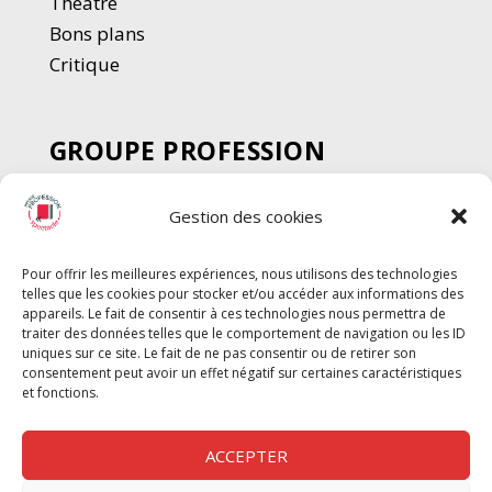
Thé
â
tre
Bons plans
Critique
GROUPE PROFESSION
SPECTACLE
Gestion des cookies
Chèque Intermittents
Henotes
Pour offrir les meilleures expériences, nous utilisons des technologies
Chèque Compta
telles que les cookies pour stocker et/ou accéder aux informations des
Chèque Emploi Spectacle
appareils. Le fait de consentir à ces technologies nous permettra de
traiter des données telles que le comportement de navigation ou les ID
G-Pods
uniques sur ce site. Le fait de ne pas consentir ou de retirer son
consentement peut avoir un effet négatif sur certaines caractéristiques
Profession Audio-visuel
Suivre
Suivre
et fonctions.
Le Cahier Pro
ACCEPTER